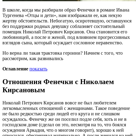
В школе, когда мы разбирали образ Фенечки в романе Ивана
Тургенева «Отцы и дети», нам изображали ее, как некую
жертву обстоятельств. Небогатую, осиротевшую, оставшуюся
без поддержки родных девушку соблазняет состоятельный
помещик Николай Петрович Кирсанов. Она становится его
любовницей, а после
и женой, под влиянием прогрессивных
взглядов сына, который осуждает сословное неравенство.
Но верна ли такая трактовка героини? Начнем с того, что
рассмотрим, как развивались
Оглавление
показать
Отношения Фенечки с Николаем
Кирсановым
Николай Петрович Кирсанов вовсе не был любителем
легкомысленных отношений с женщинами. Такое поведение
не было редкостью среди людей его круга и не слишком
осуждалось. Фенечку же он поселил подле себя, хоть и не в
господском доме (сделал он это, несмотря на то, что боялся
осуждения Аркадия, что о многом говорит), хорошо к ней
относился, обеспечивал материально. А после женился на ней