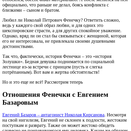
официально, что раньше не делал, боясь конфликта с
близкими – сыном и братом.
Любил ли Николай Петрович Фенечку? Ответить сложно,
ведь у каждого свой образ любви, и для одних это
шекспировские страсти, а для других спокойное уважение.
Однако, вряд ли он стал бы связываться с женщиной, которая
его не интересовала, не привлекала своими душевными
достоинствами.
Так что, фактически, история Фенечки – это «история
Золушки». Бедная девушка поднимается по социальной
лестнице из-за встречи с принцем (пусть и слегка
потрёпанным). Вот вам и жертва обстоятельств!
Но и это еще не всё! Рассмотрим теперь
Отношения Фенечки с Евгением
Базаровым
Евгений Базаров – антагонист Николая Кирсанова
. Несмотря
на свой нигилизм, Евгений не склонен к подлости, жестоким
поступкам и разврату. Также он может жестоко обидеть
словесно не понравившегося ему человека. Каким же образом