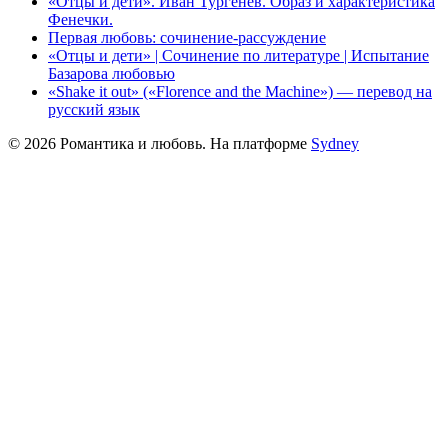
«Отцы и дети». Иван Тургенев. Образ и характеристика
Фенечки.
Первая любовь: сочинение-рассуждение
«Отцы и дети» | Сочинение по литературе | Испытание
Базарова любовью
«Shake it out» («Florence and the Machine») — перевод на
русский язык
© 2026 Романтика и любовь. На платформе
Sydney