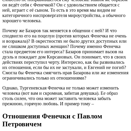
он ведёт себя с Фенечкой? Он с удовольствием общается с
ней, играет с её сыном. То есть в это время мы видим не
категоричного ниспровергателя мироустройства, а обычного
хорошего человека.
Почему же Базаров так меняется в общении с ней? И что
сподвигло его на поцелуи (против которых Фенечка не очень
и возражала)? В окрестностях не было других доступных или
не слишком доступных женщин? Почему именно Фенечка
стала предметом его интереса? Базаров принимает вызов на
дуэль и покидает дом Кирсановых. Он понимает, что в своих
действиях переступил черту. Интересно, как бы развивались
их отношения, если бы их не застукали, и Евгений не погиб?
Смогла бы Фенечка смягчить нрав Базарова или же изменения
ограничивались только их отношениями?
Однако, Тургеневская Фенечка не только может изменить
человека (вот вам и скромная, забитая девушка). Ее образ
столь силен, что она может заставить человека забыть
прежнюю, горячую любовь. И пример тому –
Отношения Фенечки с Павлом
Петровичем