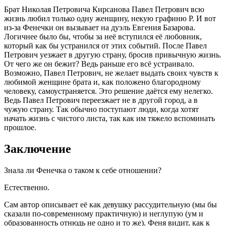
Брат Николая Петровича Кирсанова Павел Петрович всю
жизнь любил только одну женщину, некую графиню Р. И вот
из-за Фенечки он вызывает на дуэль Евгения Базарова.
Логичнее было бы, чтобы за неё вступился её любовник,
который как бы устранился от этих событий. После Павел
Петрович уезжает в другую страну, бросив привычную жизнь.
От чего же он бежит? Ведь раньше его всё устраивало.
Возможно, Павел Петрович, не желает выдать своих чувств к
любимой женщине брата и, как положено благородному
человеку, самоустраняется. Это решение даётся ему нелегко.
Ведь Павел Петрович переезжает не в другой город, а в
чужую страну. Так обычно поступают люди, когда хотят
начать жизнь с чистого листа, так как им тяжело вспоминать
прошлое.
Заключение
Знала ли Фенечка о таком к себе отношении?
Естественно.
Сам автор описывает её как девушку рассудительную (мы бы
сказали по-современному практичную) и неглупую (ум и
образованность отнюдь не одно и то же). Феня видит, как к